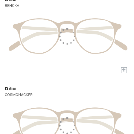
BEHCKA
+
Dita
COSMOHACKER