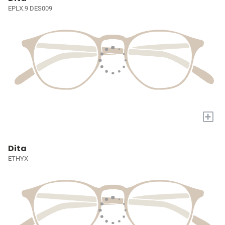
EPLX.9 DES009
+
Dita
ETHYX