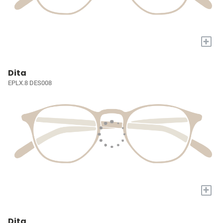
+
Dita
EPLX.8 DES008
+
Dita