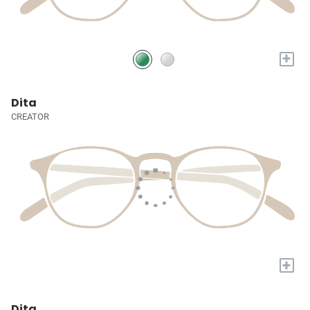
+
Dita
CREATOR
+
Dita