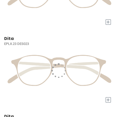
+
Dita
EPLX.23 DES023
+
Dita