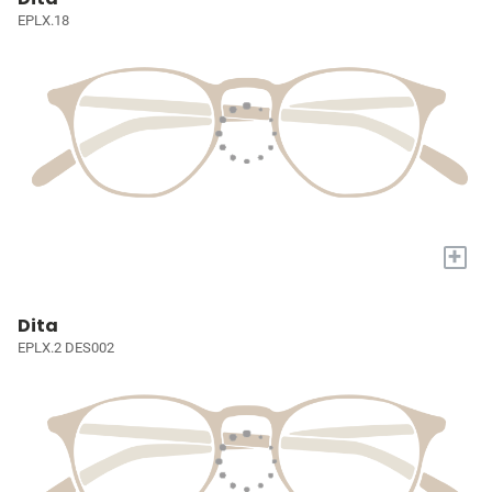
EPLX.18
+
Dita
EPLX.2 DES002