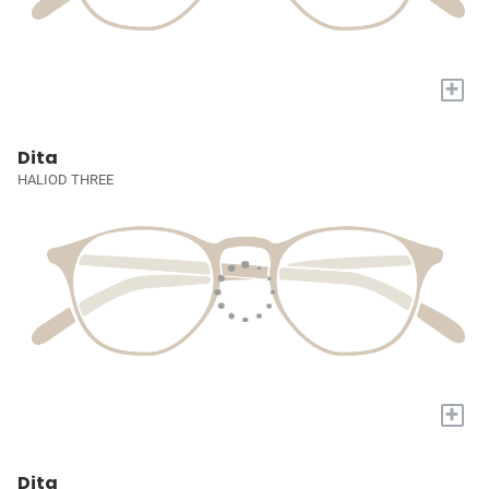
+
Dita
HALIOD THREE
+
Dita