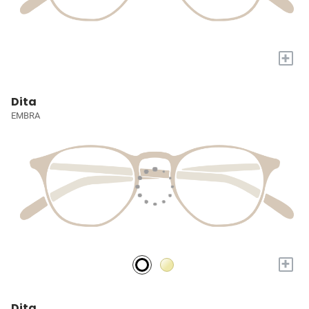
+
Dita
EMBRA
+
Dita