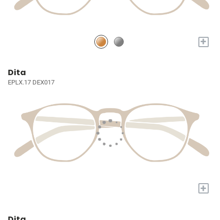
+
Dita
EPLX.17 DEX017
+
Dita