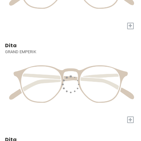
+
Dita
GRAND EMPERIK
+
Dita