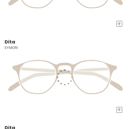
+
Dita
EYMORI
+
Dita