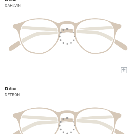
DAHLVIN
+
Dita
DETRON