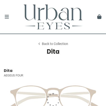
Back to Collection
Dita
Dita
AEGEUS FOUR