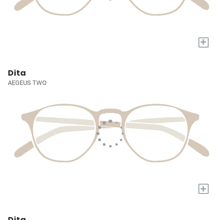
+
Dita
AEGEUS TWO
+
Dita