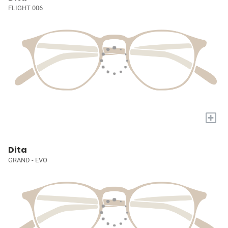
FLIGHT 006
+
Dita
GRAND - EVO