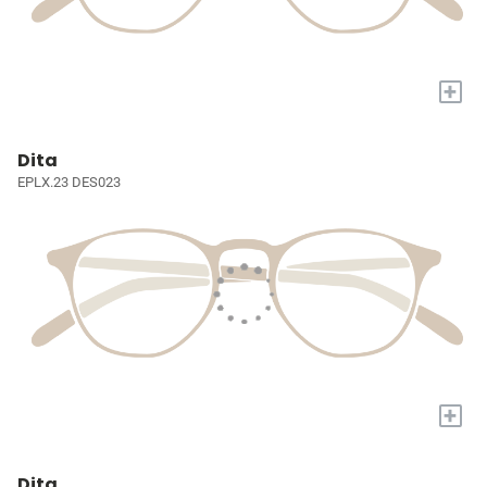
+
Dita
EPLX.23 DES023
+
Dita