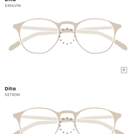
DAHLVIN
+
Dita
DETRON