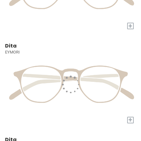
+
Dita
EYMORI
+
Dita