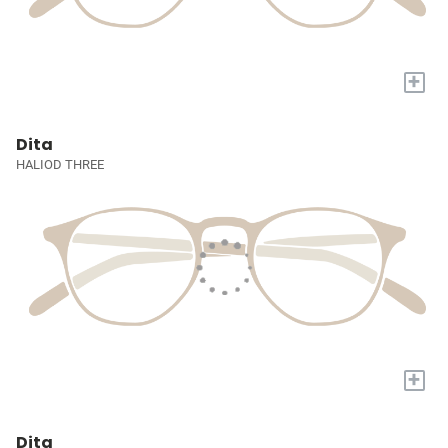
+
Dita
HALIOD THREE
+
Dita