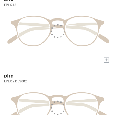
EPLX.18
+
Dita
EPLX.2 DES002