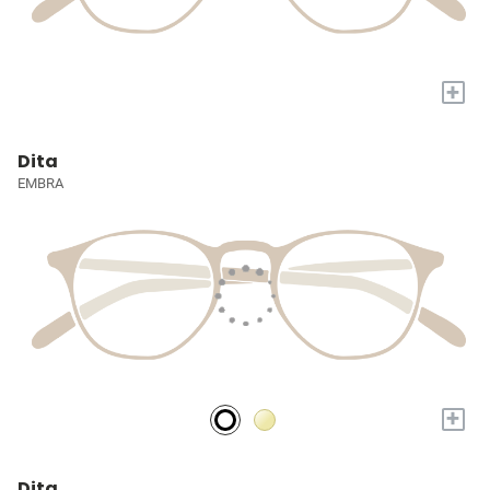
+
Dita
EMBRA
+
Dita