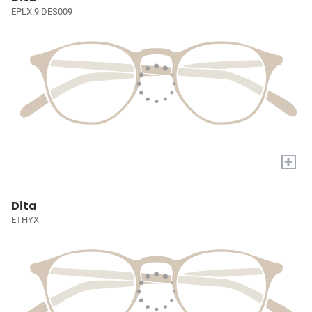
EPLX.9 DES009
+
Dita
ETHYX