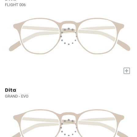
FLIGHT 006
+
Dita
GRAND - EVO