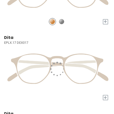
+
Dita
EPLX.17 DEX017
+
Dita