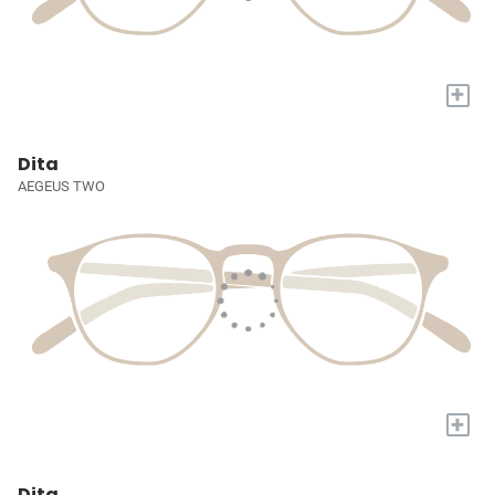
+
Dita
AEGEUS TWO
+
Dita