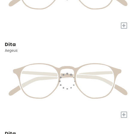
+
Dita
Aegeus
+
Dita