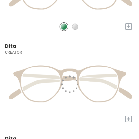
+
Dita
CREATOR
+
Dita