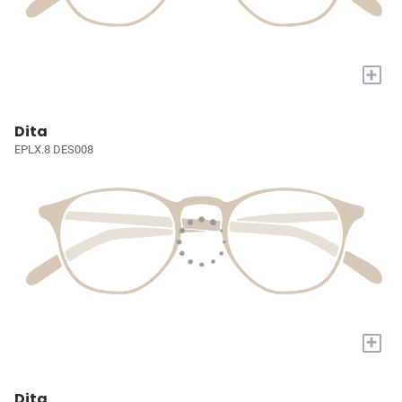
+
Dita
EPLX.8 DES008
+
Dita