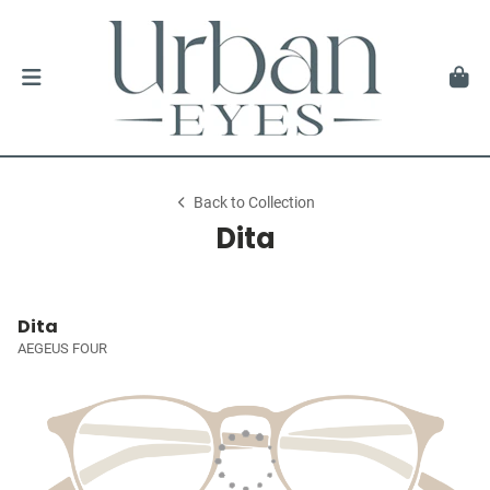
Back to Collection
Dita
Dita
AEGEUS FOUR