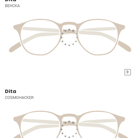
BEHCKA
+
Dita
COSMOHACKER